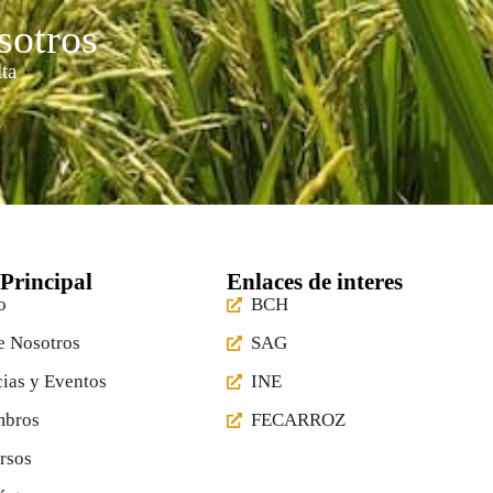
sotros
ta
Principal
Enlaces de interes
o
BCH
e Nosotros
SAG
cias y Eventos
INE
mbros
FECARROZ
rsos