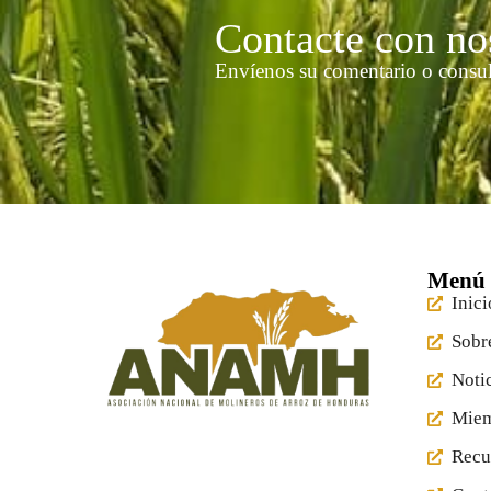
Contacte con no
Envíenos su comentario o consul
Menú 
Inici
Sobr
Noti
Mie
Recu