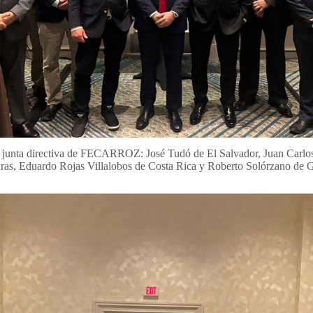
va junta directiva de FECARROZ: José Tudó de El Salvador, Juan Carl
as, Eduardo Rojas Villalobos de Costa Rica y Roberto Solórzano de 