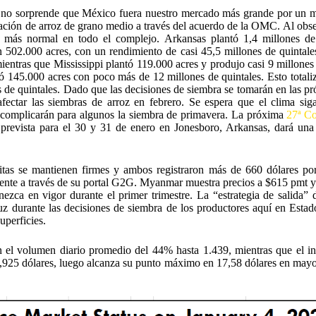
 no sorprende que México fuera nuestro mercado más grande por un mar
ación de arroz de grano medio a través del acuerdo de la OMC. Al obser
ie más normal en todo el complejo. Arkansas plantó 1,4 millones 
on 502.000 acres, con un rendimiento de casi 45,5 millones de quintale
ientras que Mississippi plantó 119.000 acres y produjo casi 9 millones
ó 145.000 acres con poco más de 12 millones de quintales. Esto totaliz
de quintales. Dado que las decisiones de siembra se tomarán en las pró
afectar las siembras de arroz en febrero. Se espera que el clima siga
a complicarán para algunos la siembra de primavera. La próxima
27ª Co
prevista para el 30 y 31 de enero en Jonesboro, Arkansas, dará una f
mitas se mantienen firmes y ambos registraron más de 660 dólares p
mente a través de su portal G2G. Myanmar muestra precios a $615 pmt y 
ezca en vigor durante el primer trimestre. La “estrategia de salida”
 luz durante las decisiones de siembra de los productores aquí en Esta
uperficies.
 el volumen diario promedio del 44% hasta 1.439, mientras que el in
6,925 dólares, luego alcanza su punto máximo en 17,58 dólares en mayo